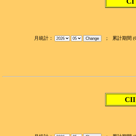
CI
月統計：
; 累計期間 (
CII